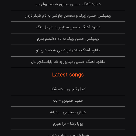
دانلود آهنگ حسین میناپور به نام بروام نبو
ریمیکس حسن زیرک و محسن چاوشی به نام نازدار نازدار
دانلود آهنگ حسین میناپور به نام دل تنگ
ریمیکس حسن زیرک به نام دەترسم بمرم
دانلود آهنگ طاهر ابراهیمی به نام دلی تو
دانلود آهنگ حسین میناپور به نام پاراستگەی دل
Latest songs
کمال گلچین – دلم شکا
حمید حمیدی – بابه
هوش مصنوعی – بەیانە
پویا راشا – برا هیزم
هیوا شریفی – لوانی دالانی