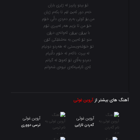
ئەی ئارامیەكەی نیوەی شەوانم
آهنگ های بیشتر از
آروین غوثی
آروین غوثی
آروین غوثی
گەردن ئازایی
ترسی دووری