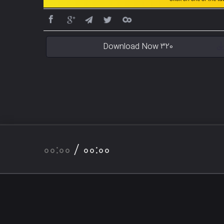
Download Now 320
00:00
/
00:00