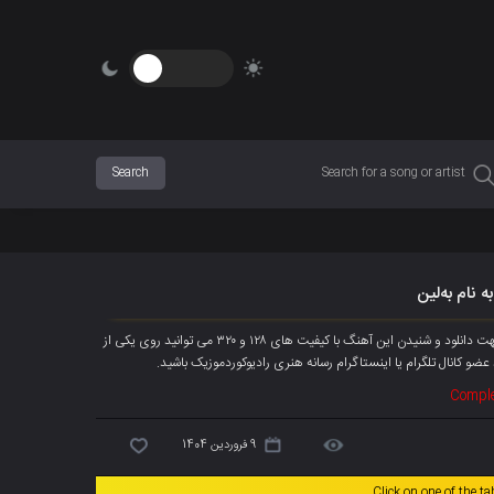
 نام بەلین
آهنگ جدیده احمد فریدون به نام « بەلین » هم اکنون به صورت انحصاری پخش شد، جهت دانلود و شنیدن این آهنگ با کیفیت های ۱۲۸ و ۳۲۰ می توانید روی یکی از
ضو کانال تلگرام یا اینستاگرام رسانه هنری رادیوکوردموزیک باشید.
Comple
9 فروردین 1404
Click on one of the t