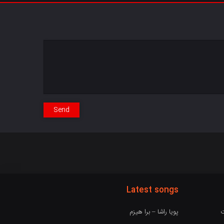
Send
Latest songs
ت
پویا راشا – برا هیزم