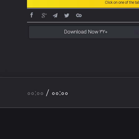
Click on one of the t
Download Now 320
00:00
/
00:00