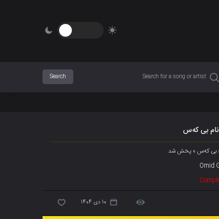
نام بی کەس
 « بی کەس » پخش شد
Omid G
Comple
10 دی 1404