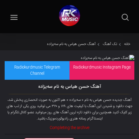
خانه
تک آهنگ
آهنگ حسن هیاس به نام سەیزادە
Radiokurdmusic Telegram
Radiokurdmusic Instagram Page
Channel
آهنگ حسن هیاس به نام سەیزادە
آهنگ جدیده حسن هیاس به نام « سەیزادە » هم اکنون به صورت انحصاری پخش شد،
جهت دانلود و شنیدن این آهنگ با کیفیت های ۱۲۸ و ۳۲۰ می توانید روی یکی از تب های
زیر کلیک کنید همچنین برای دانلود تازه ترین آهنگ های روز میتوانید عضو کانال تلگرام یا
اینستاگرام رسانه هنری رادیوکوردموزیک باشید.
Completing the archive