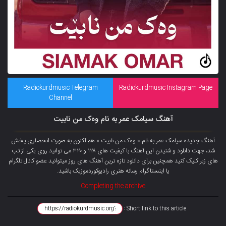
Radiokurdmusic Telegram
Radiokurdmusic Instagram Page
Channel
آهنگ سیامک عمر به نام وەک من نابیت
آهنگ جدیده سیامک عمر به نام « وەک من نابیت » هم اکنون به صورت انحصاری پخش
شد، جهت دانلود و شنیدن این آهنگ با کیفیت های ۱۲۸ و ۳۲۰ می توانید روی یکی از تب
های زیر کلیک کنید همچنین برای دانلود تازه ترین آهنگ های روز میتوانید عضو کانال تلگرام
یا اینستاگرام رسانه هنری رادیوکوردموزیک باشید.
Completing the archive
Short link to this article :