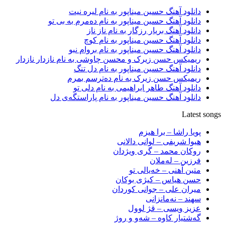
دانلود آهنگ حسین میناپور به نام لیره نیت
دانلود آهنگ حسین میناپور به نام دەمرم بە بی تو
دانلود آهنگ بریار رزگار به نام ناز ناز
دانلود آهنگ حسین میناپور به نام کوچ
دانلود آهنگ حسین میناپور به نام بروام نبو
ریمیکس حسن زیرک و محسن چاوشی به نام نازدار نازدار
دانلود آهنگ حسین میناپور به نام دل تنگ
ریمیکس حسن زیرک به نام دەترسم بمرم
دانلود آهنگ طاهر ابراهیمی به نام دلی تو
دانلود آهنگ حسین میناپور به نام پاراستگەی دل
Latest songs
پویا راشا – برا هیزم
هیوا شریفی – لوانی دالانی
روکان محمد – گری ویژدان
فرزین – لەملان
متین آهنی – خەیالی تو
حسن هیاس – کیژی بوکان
میران علی – جوانی کوردان
سهند – نەمانزانی
عزیز ویسی – قژ لوول
گەشتیار کاوە – شەو و روژ