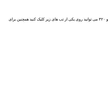
آهنگ جدیده عادل هورامی به نام « خەمی پیری » هم اکنون به صورت انحصاری پخش شد، جهت دانلود و شنیدن این آهنگ با کیفیت های ۱۲۸ و ۳۲۰ می توانید روی یکی از تب های زیر کلیک کنید همچنین برای