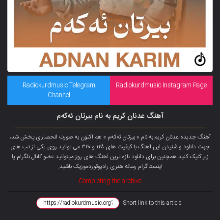
Radiokurdmusic Telegram
Radiokurdmusic Instagram Page
Channel
آهنگ عدنان کریم به نام بیرتان ئەکەم
آهنگ جدیده عدنان کریم به نام « بیرتان ئەکەم » هم اکنون به صورت انحصاری پخش شد،
جهت دانلود و شنیدن این آهنگ با کیفیت های ۱۲۸ و ۳۲۰ می توانید روی یکی از تب های
زیر کلیک کنید همچنین برای دانلود تازه ترین آهنگ های روز میتوانید عضو کانال تلگرام یا
اینستاگرام رسانه هنری رادیوکوردموزیک باشید.
Completing the archive
Short link to this article :