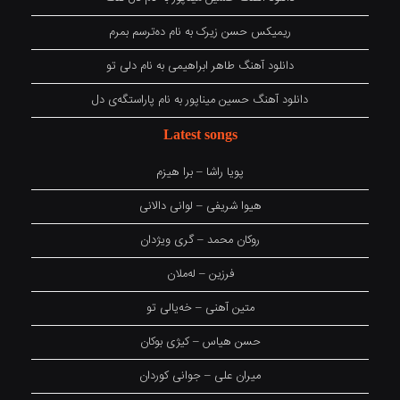
ریمیکس حسن زیرک به نام دەترسم بمرم
دانلود آهنگ طاهر ابراهیمی به نام دلی تو
دانلود آهنگ حسین میناپور به نام پاراستگەی دل
Latest songs
پویا راشا – برا هیزم
هیوا شریفی – لوانی دالانی
روکان محمد – گری ویژدان
فرزین – لەملان
متین آهنی – خەیالی تو
حسن هیاس – کیژی بوکان
میران علی – جوانی کوردان