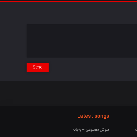
Send
Latest songs
ت
هوش مصنوعی – بەیانە