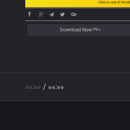
Click on one of the t
Download Now 320
00:00
/
00:00