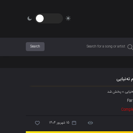
 تەنیایی
تەنیایی » پخش شد
Far
Comple
15 شهریور 1404