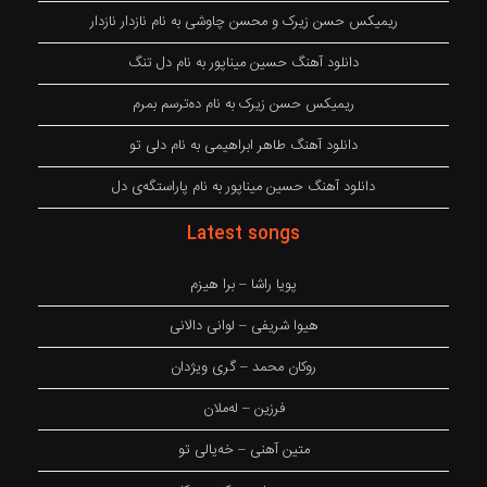
ریمیکس حسن زیرک و محسن چاوشی به نام نازدار نازدار
دانلود آهنگ حسین میناپور به نام دل تنگ
ریمیکس حسن زیرک به نام دەترسم بمرم
دانلود آهنگ طاهر ابراهیمی به نام دلی تو
دانلود آهنگ حسین میناپور به نام پاراستگەی دل
Latest songs
پویا راشا – برا هیزم
هیوا شریفی – لوانی دالانی
روکان محمد – گری ویژدان
فرزین – لەملان
متین آهنی – خەیالی تو