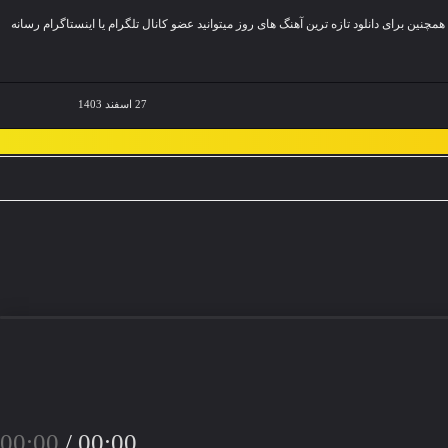
د و شنیدن این آهنگ با کیفیت های ۱۲۸ و ۳۲۰ می توانید روی یکی از تب های زیر کلیک کنید همچنین برای دانلود تازه ترین آهنگ های روز میتوانید عضو کانال تلگرام یا اینستاگرام رسانه
27 اسفند 1403
00:00
/
00:00