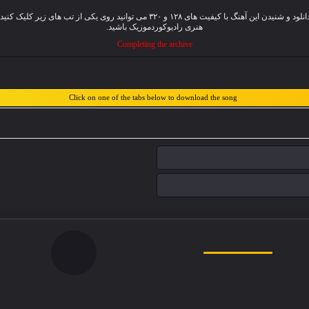
آهنگ جدیده هیمن عزیزپور به نام « جەژنانه » هم اکنون به صورت انحصاری پخش شد، جهت دانلو
هنری رادیوکوردموزیک باشید.
Completing the archive
Click on one of the tabs below to download the song