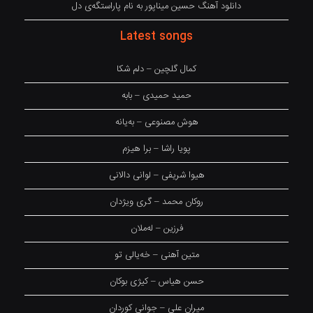
دانلود آهنگ حسین میناپور به نام پاراستگەی دل
Latest songs
کمال گلچین – دلم شکا
حمید حمیدی – بابه
هوش مصنوعی – بەیانە
پویا راشا – برا هیزم
هیوا شریفی – لوانی دالانی
روکان محمد – گری ویژدان
فرزین – لەملان
متین آهنی – خەیالی تو
حسن هیاس – کیژی بوکان
میران علی – جوانی کوردان