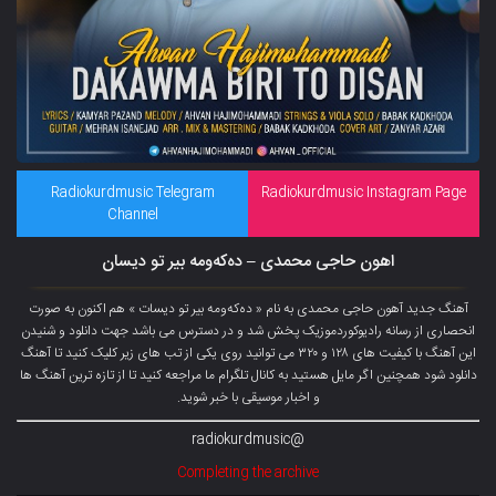
Radiokurdmusic Telegram
Radiokurdmusic Instagram Page
Channel
اهون حاجی محمدی – دەکەومە بیر تو دیسان
آهنگ جدید آهون حاجی محمدی به نام « دەکەومە بیر تو دیسات » هم اکنون به صورت
انحصاری از رسانه رادیوکوردموزیک پخش شد و در دسترس می باشد جهت دانلود و شنیدن
این آهنگ با کیفیت های ۱۲۸ و ۳۲۰ می توانید روی یکی از تب های زیر کلیک کنید تا آهنگ
دانلود شود همچنین اگر مایل هستید به کانال تلگرام ما مراجعه کنید تا از تازه ترین آهنگ ها
و اخبار موسیقی با خبر شوید.
@radiokurdmusic
Completing the archive