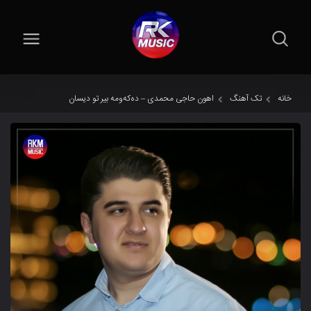
خانه
تک آهنگ
اهون حاجی محمدی – دەکەومە بیر تو دیسان