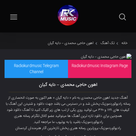
خانه
تک آهنگ
اهون حاجی محمدی – دایه گیان
Radiokurdmusic Telegram
Radiokurdmusic Instagram Page
Channel
اهون حاجی محمدی – دایه گیان
آهنگ جدید
اهون حاجی محمدی
به نام « دایه گیان » هم اکنون به صورت انحصاری از
رسانه رادیوکوردموزیک پخش شد و در دسترس می باشد جهت دانلود و شنیدن این آهنگ با
کیفیت های ۱۲۸ و ۳۲۰ می توانید روی یکی از تب های زیر کلیک کنید تا آهنگ دانلود شود
همچنین برای دانلود تازه ترین آهنگ ها میتوانید عضو
کانال تلگرام
رسانه هنری
رادیوکوردموزیک باشید یا به یوتیوب ما مراجعه کنید.
رادیوکوردموزیک بروزترین رسانه هنری پخش تازەترین آثار هنرمندان کردستان