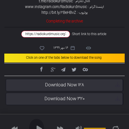
کانال تلگرام : t.me/radiokurdmusic
اینستاگرام : www.instagram.com/Radiokurdmusic
یوتیوب : http://bit.ly/2BeHBvZ
Completing the archive
Short link to this article :
16 مهر 1399
Click on one of the tabs below to download the song
Download Now 128
Download Now 320