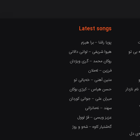
Latest songs
ت
پویا راشا – برا هیزم
 بی تو
هیوا شریفی – لوانی دالانی
روکان محمد – گری ویژدان
فرزین – لەملان
متین آهنی – خەیالی تو
 نازدار
حسن هیاس – کیژی بوکان
میران علی – جوانی کوردان
سهند – نەمانزانی
عزیز ویسی – قژ لوول
گەشتیار کاوە – شەو و روژ
گەی دل