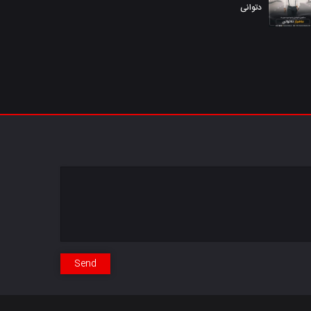
دتوانی
Send