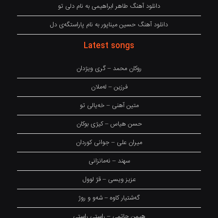
دانلود آهنگ طاهر ابراهیمی به نام دلی تو
دانلود آهنگ حسین میناپور به نام پاراستگەی دل
Latest songs
روکان محمد – گری ویژدان
فرزین – لەملان
متین آهنی – خەیالی تو
حسن هیاس – کیژی بوکان
میران علی – جوانی کوردان
سهند – نەمانزانی
عزیز ویسی – قژ لوول
گەشتیار کاوە – شەو و روژ
هیمن حاتمی – راستی راستی