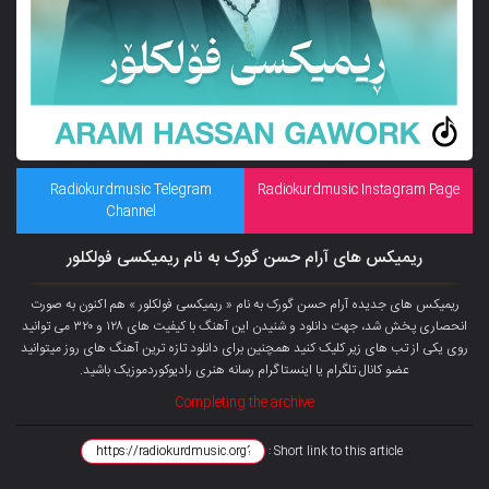
Radiokurdmusic Telegram
Radiokurdmusic Instagram Page
Channel
ریمیکس های آرام حسن گورک به نام ریمیکسی فولکلور
ریمیکس های جدیده آرام حسن گورک به نام « ریمیکسی فولکلور » هم اکنون به صورت
انحصاری پخش شد، جهت دانلود و شنیدن این آهنگ با کیفیت های ۱۲۸ و ۳۲۰ می توانید
روی یکی از تب های زیر کلیک کنید همچنین برای دانلود تازه ترین آهنگ های روز میتوانید
عضو کانال تلگرام یا اینستاگرام رسانه هنری رادیوکوردموزیک باشید.
Completing the archive
Short link to this article :