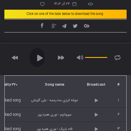
23 آذر 1403
Click on one of the tabs below to download the song
Quality 320
Song name
Broadcast
#
1
جوانه کیژی مەدرەسە - علی گلینانی
wnload song
2
سووتاوم - نوری همزه پور
wnload song
3
قەد باریک - نوری همزه پور
wnload song