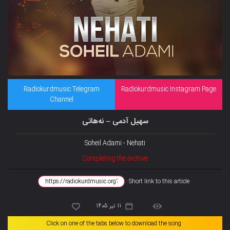
Radiokurdmusic Telegram
Radiokurdmusic Instagram Page
Channel
سهیل آدمی – نەهاتی
Soheil Adami - Nehati
Completing the archive
Short link to this article :
11 تیر 1405
Click on one of the tabs below to download the song