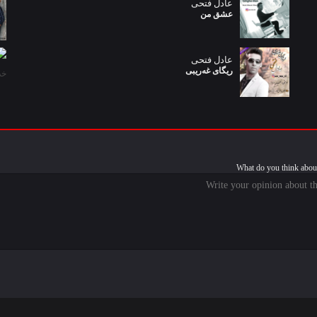
عادل فتحی
عشق من
عادل فتحی
ریگای غەریبی
What do you think about