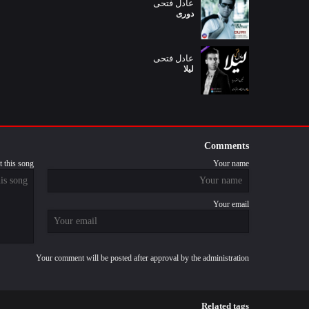
عادل فتحی
دوری
عادل فتحی
لیلا
Comments
 this song
Your name
Your email
Your comment will be posted after approval by the administration
Related tags