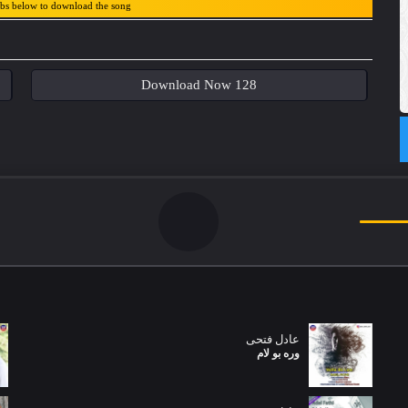
abs below to download the song
Download Now 128
عادل فتحی
وره بو لام