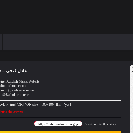
عادل فتحی – خ
ggist Kurdish Music Website
diokurdmusic.com
nnel : @Radiokurdmusic
 : @Radiokurdmusic
[QR size="100x100" link="yes"]https://radiokurdmusic.org/?p=3351&preview=true[/QR]
ting the archive
Short link to this article :