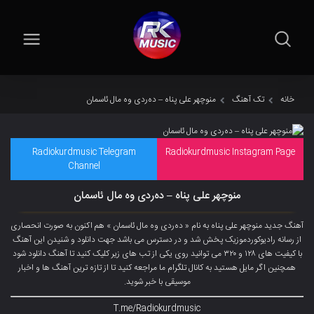
خانه
تک آهنگ
منوچهر علی پناه – دەردی وە مال ئاسمان
Radiokurdmusic Telegram
Radiokurdmusic Instagram Page
Channel
منوچهر علی پناه – دەردی وە مال ئاسمان
آهنگ جدید منوچهر علی پناه به نام « دەردی وە مال ئاسمان » هم اکنون به صورت انحصاری
از رسانه رادیوکوردموزیک پخش شد و در دسترس می باشد جهت دانلود و شنیدن این آهنگ
با کیفیت های ۱۲۸ و ۳۲۰ می توانید روی یکی از تب های زیر کلیک کنید تا آهنگ دانلود شود
همچنین اگر مایل هستید به کانال تلگرام ما مراجعه کنید تا از تازه ترین آهنگ ها و اخبار
موسیقی با خبر شوید.
T.me/Radiokurdmusic