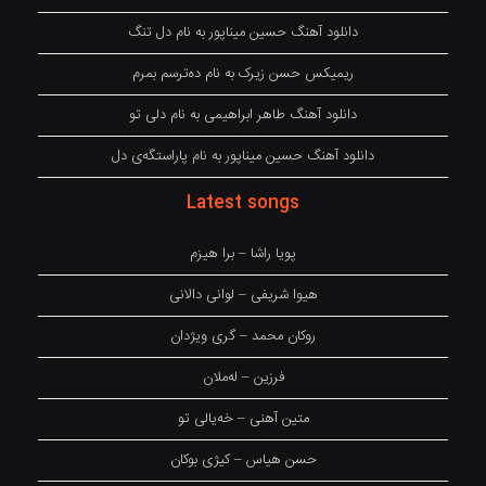
دانلود آهنگ حسین میناپور به نام دل تنگ
ریمیکس حسن زیرک به نام دەترسم بمرم
دانلود آهنگ طاهر ابراهیمی به نام دلی تو
دانلود آهنگ حسین میناپور به نام پاراستگەی دل
Latest songs
پویا راشا – برا هیزم
هیوا شریفی – لوانی دالانی
روکان محمد – گری ویژدان
فرزین – لەملان
متین آهنی – خەیالی تو
حسن هیاس – کیژی بوکان