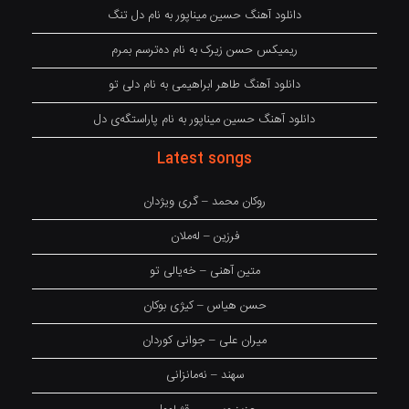
دانلود آهنگ حسین میناپور به نام دل تنگ
ریمیکس حسن زیرک به نام دەترسم بمرم
دانلود آهنگ طاهر ابراهیمی به نام دلی تو
دانلود آهنگ حسین میناپور به نام پاراستگەی دل
Latest songs
روکان محمد – گری ویژدان
فرزین – لەملان
متین آهنی – خەیالی تو
حسن هیاس – کیژی بوکان
میران علی – جوانی کوردان
سهند – نەمانزانی