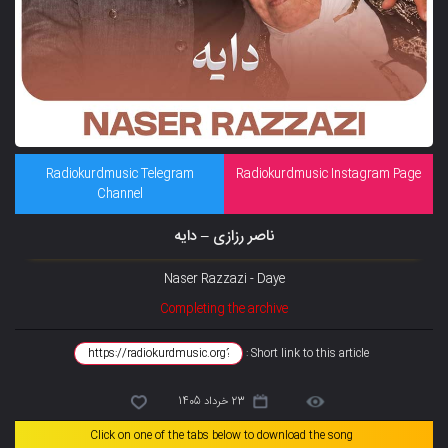
Radiokurdmusic Telegram
Radiokurdmusic Instagram Page
Channel
ناصر رزازی – دایه
Naser Razzazi - Daye
Completing the archive
Short link to this article :
23 خرداد 1405
Click on one of the tabs below to download the song