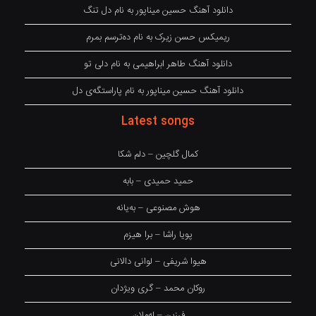
دانلود آهنگ حسین میناپور به نام دل تنگ
ریمیکس حسن زیرک به نام دەترسم بمرم
دانلود آهنگ طاهر ابراهیمی به نام دلی تو
دانلود آهنگ حسین میناپور به نام پاراستگەی دل
Latest songs
کمال گلچین – دلم شکا
حمید حمیدی – بابه
هوش مصنوعی – بەیانە
پویا راشا – برا هیزم
هیوا شریفی – لوانی دالانی
روکان محمد – گری ویژدان
فرزین – لەملان