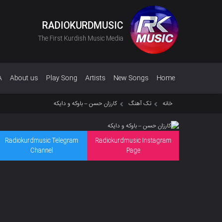
RADIOKURDMUSIC
The First Kurdish Music Media
A
About us
Play Song
Artists
New Songs
Home
خانه
تک آهنگ
کارزان حسن – باوکه و دایکه
Radiokurdmusic Telegram
Radiokurdmusic Instagram
Channel
Page