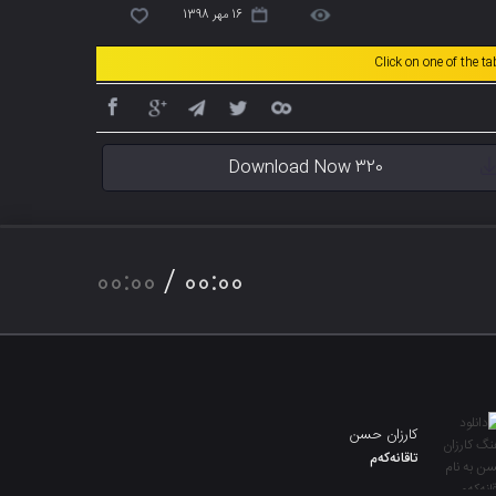
16 مهر 1398
Click on one of the t
Download Now 320
00:00
/
00:00
کارزان حسن
تاقانەکەم