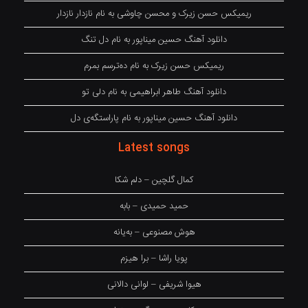
ریمیکس حسن زیرک و محسن چاوشی به نام نازدار نازدار
دانلود آهنگ حسین میناپور به نام دل تنگ
ریمیکس حسن زیرک به نام دەترسم بمرم
دانلود آهنگ طاهر ابراهیمی به نام دلی تو
دانلود آهنگ حسین میناپور به نام پاراستگەی دل
Latest songs
کمال گلچین – دلم شکا
حمید حمیدی – بابه
هوش مصنوعی – بەیانە
پویا راشا – برا هیزم
هیوا شریفی – لوانی دالانی