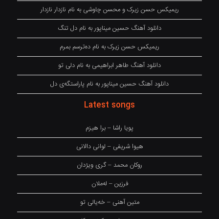
ریمیکس حسن زیرک و محسن چاوشی به نام نازدار نازدار
دانلود آهنگ حسین میناپور به نام دل تنگ
ریمیکس حسن زیرک به نام دەترسم بمرم
دانلود آهنگ طاهر ابراهیمی به نام دلی تو
دانلود آهنگ حسین میناپور به نام پاراستگەی دل
Latest songs
پویا راشا – برا هیزم
هیوا شریفی – لوانی دالانی
روکان محمد – گری ویژدان
فرزین – لەملان
متین آهنی – خەیالی تو