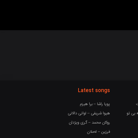
Latest songs
ت
پویا راشا – برا هیزم
 بی تو
هیوا شریفی – لوانی دالانی
روکان محمد – گری ویژدان
فرزین – لەملان