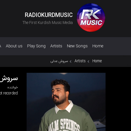
RADIOKURDMUSIC
The First Kurdish Music Media
A
About us
Play Song
Artists
New Songs
Home
Home
Artists
سروش عدلی
سروش 
خواننده
ot recorded