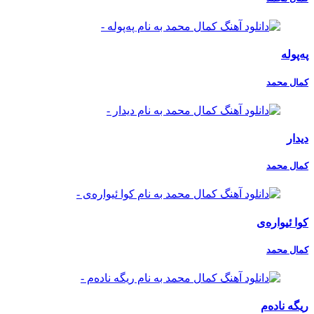
پەپولە
کمال محمد
دیدار
کمال محمد
کوا ئیوارەی
کمال محمد
ریگە نادەم