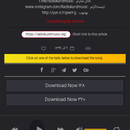
کانال تلگرام : t.me/radiokurdmusic
اینستاگرام : www.instagram.com/Radiokurdmusic
یوتیوب : http://yun.ir/rqwe7g
Completing the archive
Short link to this article :
9 آذر 1399
Click on one of the tabs below to download the song
Download Now 128
Download Now 320