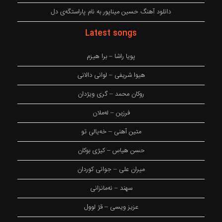
دانلود آهنگ حسین میناپور به نام پاراستگەی دل
Latest songs
پویا راشا – برا هیزم
هیوا شریفی – لوانی دالانی
روکان محمد – گری ویژدان
فرزین – لەملان
متین آهنی – خەیالی تو
حسن هیاس – کیژی بوکان
میران علی – جوانی کوردان
سهند – نەمانزانی
عزیز ویسی – قژ لوول