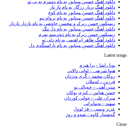
دانلود آهنگ حسین میناپور به نام دەمرم بە بی تو
دانلود آهنگ بریار رزگار به نام ناز ناز
دانلود آهنگ حسین میناپور به نام کوچ
دانلود آهنگ حسین میناپور به نام بروام نبو
ریمیکس حسن زیرک و محسن چاوشی به نام نازدار نازدار
دانلود آهنگ حسین میناپور به نام دل تنگ
ریمیکس حسن زیرک به نام دەترسم بمرم
دانلود آهنگ طاهر ابراهیمی به نام دلی تو
دانلود آهنگ حسین میناپور به نام پاراستگەی دل
Latest songs
پویا راشا – برا هیزم
هیوا شریفی – لوانی دالانی
روکان محمد – گری ویژدان
فرزین – لەملان
متین آهنی – خەیالی تو
حسن هیاس – کیژی بوکان
میران علی – جوانی کوردان
سهند – نەمانزانی
عزیز ویسی – قژ لوول
گەشتیار کاوە – شەو و روژ
Close