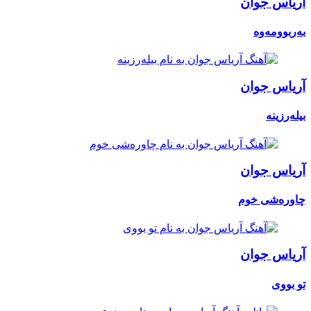
آریاس جوان
بەربوومەوە
آریاس جوان
بیلەرزینە
آریاس جوان
چاورەشی خوم
آریاس جوان
تو بووی