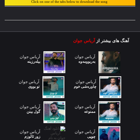
Click on one of the tabs below to download the song
آهنگ های بیشتر از
آریاس جوان
آریاس جوان
آریاس جوان
بەربوومەوە
بیلەرزینە
آریاس جوان
آریاس جوان
چاورەشی خوم
تو بووی
آریاس جوان
آریاس جوان
ممنوعه
گول بینن
آریاس جوان
آریاس جوان
چوپی
زور ئالوزم