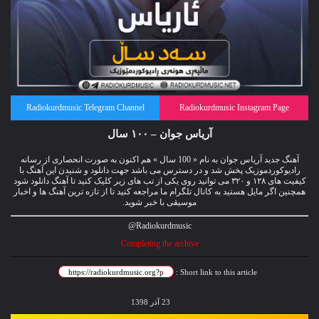
Radiokurdmusic Telegram Channel
Radiokurdmusic Instagram Page
آریاس جوان – ۱۰۰ سال
آهنگ جدید آریاس جوان به نام « 100 سال » هم اکنون به صورت انحصاری از رسانه
رادیوکوردموزیک پخش شد و در دسترس می باشد جهت دانلود و شنیدن این آهنگ با
کیفیت های ۱۲۸ و ۳۲۰ می توانید روی یکی از تب های زیر کلیک کنید تا آهنگ دانلود شود
همچنین اگر مایل هستید به کانال تلگرام ما مراجعه کنید تا از تازه ترین آهنگ ها و اخبار
موسیقی با خبر شوید.
Radiokurdmusic@
Completing the archive
Short link to this article :
23 آذر 1398