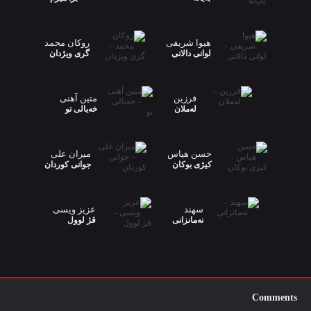
هیوا شریفی
روکان محمد
لوانی دالانی
گری ویژدان
فرزین
متین آهنی
لەملان
خەیالی تو
حسن هیاس
میران علی
کیژی بوکان
جوانی کوردان
سهند
عزیز ویسی
نەمانزانی
قژ لوول
Comments