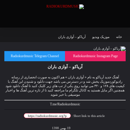
خانه
موزیک ویدیو
آریاکو – آوازی باران
Radiokurdmusic Telegram Channel
Radiokurdmusic Instagram Page
آریاکو – آوازی باران
آهنگ جدید آریاکو به نام « آوازی باران » هم اکنون به صورت انحصاری از رسانه
رادیوکوردموزیک پخش شد و در دسترس می باشد جهت دانلود و شنیدن این آهنگ با
کیفیت های ۱۲۸ و ۳۲۰ می توانید روی یکی از تب های زیر کلیک کنید تا آهنگ دانلود شود
همچنین اگر مایل هستید به کانال تلگرام ما مراجعه کنید تا از تازه ترین آهنگ ها و اخبار
موسیقی با خبر شوید
T.me/Radiokurdmusic
Short link to this article :
19 بهمن 1398