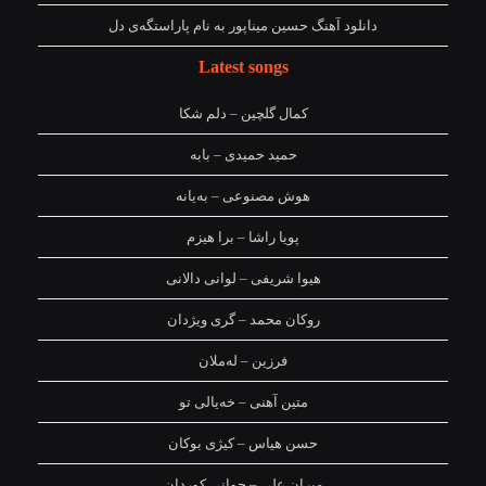
دانلود آهنگ حسین میناپور به نام پاراستگەی دل
Latest songs
کمال گلچین – دلم شکا
حمید حمیدی – بابه
هوش مصنوعی – بەیانە
پویا راشا – برا هیزم
هیوا شریفی – لوانی دالانی
روکان محمد – گری ویژدان
فرزین – لەملان
متین آهنی – خەیالی تو
حسن هیاس – کیژی بوکان
میران علی – جوانی کوردان