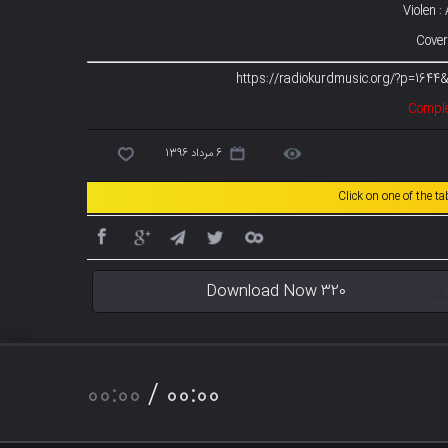
Violen 
Cover 
Comple
6 مرداد 1396
Click on one of the t
Download Now 320
00:00
/
00:00