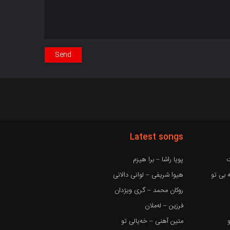
Send
Latest songs
ت
پویا راشا – برا هیزم
 بی تو
هیوا شریفی – لوانی دالانی
روکان محمد – گری ویژدان
فرزین – لەملان
متین آهنی – خەیالی تو