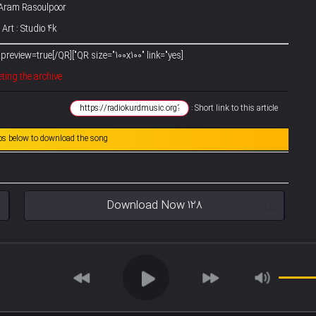
: Aram Rasoulpoor
Art : Studio 4k
[QR size="100x100" link="yes"]https://radiokurdmusic.org/?p=1644&preview=true[/QR]
ting the archive
Short link to this article :
abs below to download the song
Download Now 128