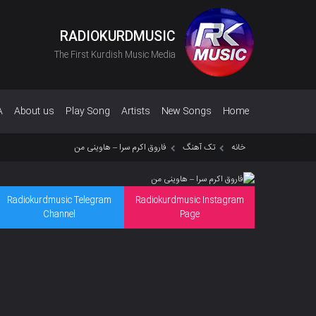
RADIOKURDMUSIC
The First Kurdish Music Media
A
About us
Play Song
Artists
New Songs
Home
خانه
تک آهنگ
فاروق اکرم سرا – هاوینی من
Radiokurdmusic Telegram
Radiokurdmusic Instagram
Channel
Page