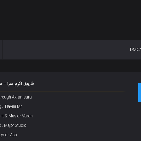
DMC
فاروق اکرم سرا – 
 Farough Akramsara
 : Havini Mn
t & Music : Varan
 : Major Studio
Lyric : Aso