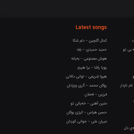
Latest songs
ت
کمال گلچین – دلم شکا
 بی تو
حمید حمیدی – بابه
هوش مصنوعی – بەیانە
پویا راشا – برا هیزم
هیوا شریفی – لوانی دالانی
 نازدار
روکان محمد – گری ویژدان
فرزین – لەملان
متین آهنی – خەیالی تو
حسن هیاس – کیژی بوکان
میران علی – جوانی کوردان
گەی دل