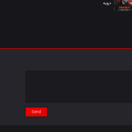
درویه
Send