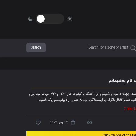
 نام پەشیمانم
آهنگ جدیده محمد محمدیان به نام « پەشیمانم » هم اکنون به صورت انحصاری پخش شد، جهت دانلود و شنیدن این آهنگ با کیفیت های ۱۲۸ و ۳۲۰ می توانید روی
ید عضو کانال تلگرام یا اینستاگرام رسانه هنری رادیوکوردموزیک باشید.
Comple
21 بهمن 1402
Click on one of the t