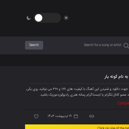
 نام کونه یار
آهنگ جدیده کورش میکائیلی به نام « کونه یار » هم اکنون به صورت انحصاری پخش شد، جهت دانلود و شنیدن این آهنگ با کیفیت های ۱۲۸ و ۳۲۰ می توانید روی یکی
 عضو کانال تلگرام یا اینستاگرام رسانه هنری رادیوکوردموزیک باشید.
Comple
19 اردیبهشت 1403
Click on one of the t