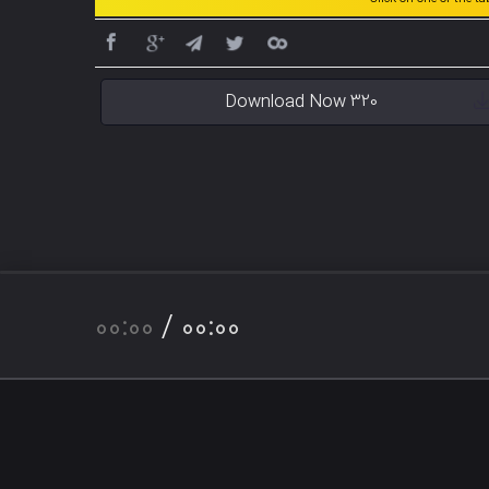
Download Now 320
00:00
/
00:00