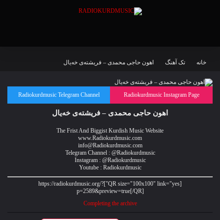
خانه
تک آهنگ
اهون حاجی محمدی – فریشتەی خەیال
Radiokurdmusic Telegram Channel
Radiokurdmusic Instagram Page
اهون حاجی محمدی – فریشتەی خەیال
The Frist And Biggist Kurdish Music Website
www.Radiokurdmusic.com
info@Radiokurdmusic.com
Telegram Channel : @Radiokurdmusic
Instagram : @Radiokurdmusic
Youtube : Radiokurdmusic
[QR size="100x100" link="yes"]https://radiokurdmusic.org/?
p=2589&preview=true[/QR]
Completing the archive