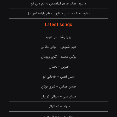
دانلود آهنگ طاهر ابراهیمی به نام دلی تو
دانلود آهنگ حسین میناپور به نام پاراستگەی دل
Latest songs
پویا راشا – برا هیزم
هیوا شریفی – لوانی دالانی
روکان محمد – گری ویژدان
فرزین – لەملان
متین آهنی – خەیالی تو
حسن هیاس – کیژی بوکان
میران علی – جوانی کوردان
سهند – نەمانزانی
عزیز ویسی – قژ لوول