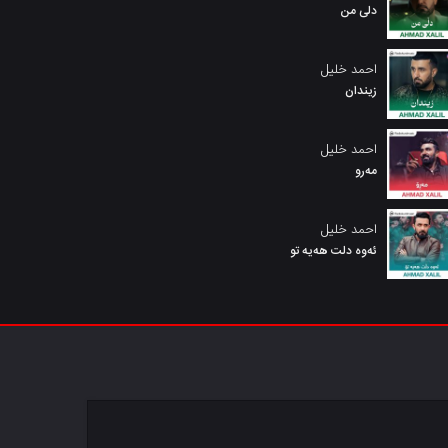
دلی من
احمد خلیل
زیندان
احمد خلیل
مەرو
احمد خلیل
ئەوە دلت هەیە تو