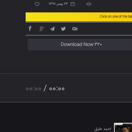
23 بهمن 1398
Click on one of the t
Download Now 320
00:00
/
00:00
احمد خلیل