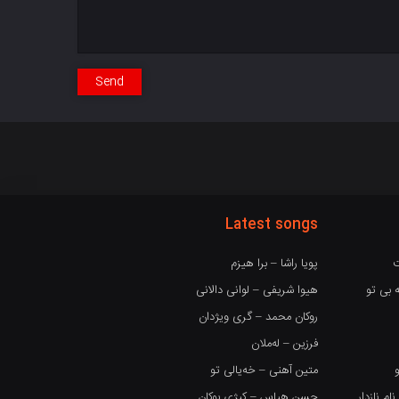
Send
Latest songs
ت
پویا راشا – برا هیزم
 بی تو
هیوا شریفی – لوانی دالانی
روکان محمد – گری ویژدان
فرزین – لەملان
متین آهنی – خەیالی تو
 نازدار
حسن هیاس – کیژی بوکان