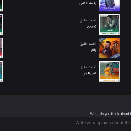
بەسە تا کەی
احمد خلیل
تەمەن
احمد خلیل
زالم
احمد خلیل
ئەوینا یار
What do you think about 