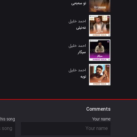
تو سەبەبی
احمد خلیل
غەنیلی
احمد خلیل
سیگار
احمد خلیل
توبه
Comments
this song
Your name