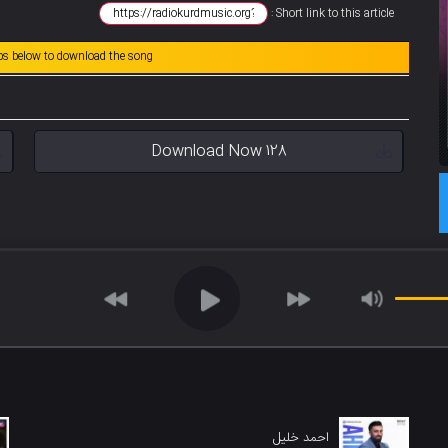
Short link to this article :
abs below to download the song
Download Now 128
احمد خلیل