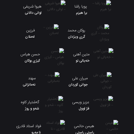
پویا راشا
هیوا شریفی
برا هیزم
لوانی دالانی
روکان محمد
فرزین
گری ویژدان
لەملان
متین آهنی
حسن هیاس
خەیالی تو
کیژی بوکان
میران علی
سهند
جوانی کوردان
نەمانزانی
عزیز ویسی
گەشتیار کاوە
قژ لوول
شەو و روژ
هیمن حاتمی
فواد استاد قادری
راستی راستی
نا مەرو