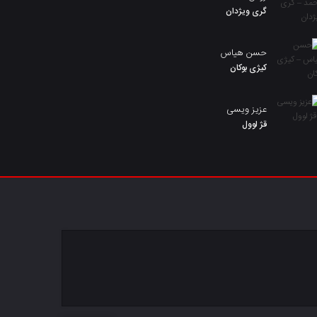
گری ویژدان
حسن هیاس
کیژی بوکان
عزیز ویسی
قژ لوول