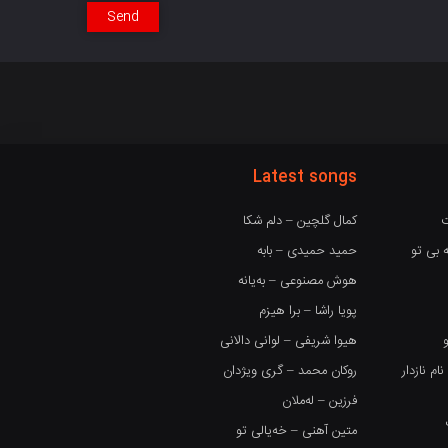
Send
Latest songs
ت
کمال گلچین – دلم شکا
 بی تو
حمید حمیدی – بابه
هوش مصنوعی – بەیانە
پویا راشا – برا هیزم
هیوا شریفی – لوانی دالانی
 نازدار
روکان محمد – گری ویژدان
فرزین – لەملان
متین آهنی – خەیالی تو