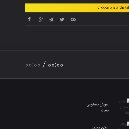
Click on one of the t
00:00
/
00:00
هوش مصنوعی
بەیانە
روکان محمد