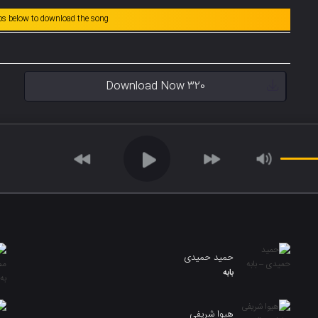
abs below to download the song
Download Now 320
حمید حمیدی
بابه
هیوا شریفی