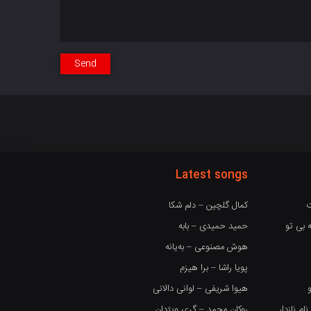
Send
Latest songs
ت
کمال گلچین – دلم شکا
 بی تو
حمید حمیدی – بابه
هوش مصنوعی – بەیانە
پویا راشا – برا هیزم
هیوا شریفی – لوانی دالانی
 نازدار
روکان محمد – گری ویژدان