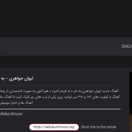
DMC
ایوان جواهری – بە 
آهنگ جدید ایوان جواهری به نام « بە فریام کەوە » هم اکنون به صورت انحصاری از رس
آهنگ با کیفیت های ۱۲۸ و ۳۲۰ می توانید روی یکی از تب های زیر کلیک کن
آهنگ ها و اخبار موسیقی 
diokurdmusic@
Short link to this article :