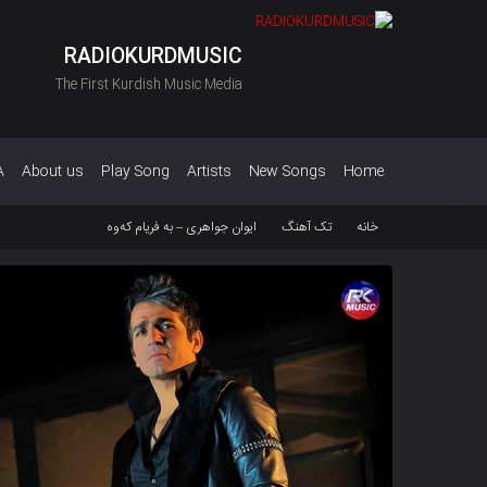
RADIOKURDMUSIC
The First Kurdish Music Media
A
About us
Play Song
Artists
New Songs
Home
خانه
تک آهنگ
ایوان جواهری – بە فریام کەوە