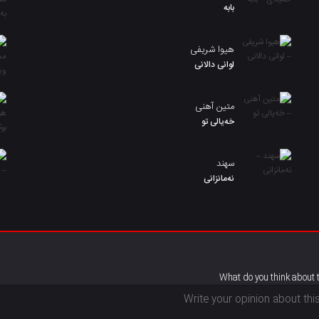
بابه
هیوا شریفی
لوانی دالانی
متین آهنی
خەیالی تو
سهند
نەمانزانی
What do you think about 