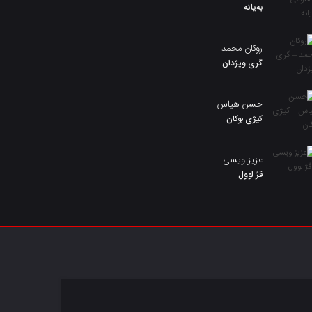
بەیانە
روکان محمد
گری ویژدان
حسن هیاس
کیژی بوکان
عزیز ویسی
قژ لوول