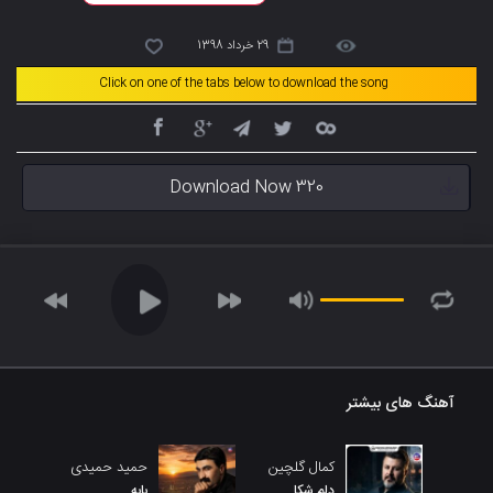
29 خرداد 1398
Click on one of the tabs below to download the song
Download Now 320
آهنگ های بیشتر
کمال گلچین
حمید حمیدی
دلم شکا
بابه