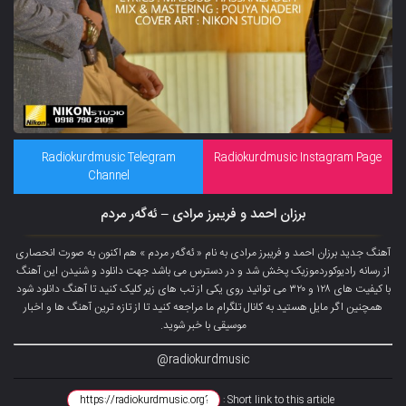
Radiokurdmusic Telegram
Radiokurdmusic Instagram Page
Channel
برزان احمد و فریبرز مرادی – ئەگەر مردم
آهنگ جدید برزان احمد و فریبرز مرادی به نام « ئەگەر مردم » هم اکنون به صورت انحصاری
از رسانه رادیوکوردموزیک پخش شد و در دسترس می باشد جهت دانلود و شنیدن این آهنگ
با کیفیت های ۱۲۸ و ۳۲۰ می توانید روی یکی از تب های زیر کلیک کنید تا آهنگ دانلود شود
همچنین اگر مایل هستید به کانال تلگرام ما مراجعه کنید تا از تازه ترین آهنگ ها و اخبار
موسیقی با خبر شوید.
radiokurdmusic@
Short link to this article :