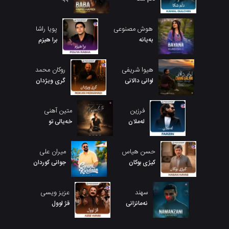
هوش مصنوعی
پویا راشا
بەیانە
برا هیزم
هیوا شریفی
روکان محمد
لوانی دالانی
گری ویژدان
فرزین
متین آهنی
لەملان
خەیالی تو
حسن هیاس
میران علی
کیژی بوکان
جوانی کوردان
سهند
عزیز ویسی
نەمانزانی
قژ لوول