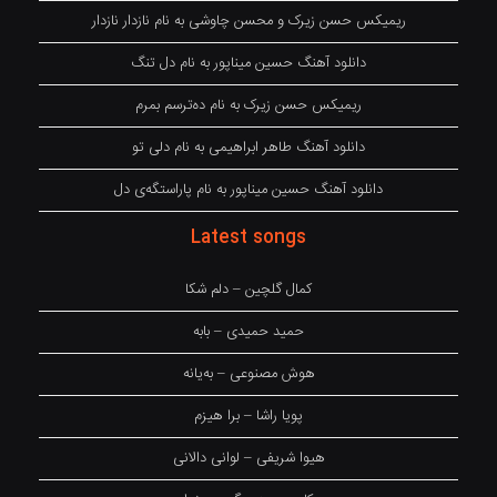
ریمیکس حسن زیرک و محسن چاوشی به نام نازدار نازدار
دانلود آهنگ حسین میناپور به نام دل تنگ
ریمیکس حسن زیرک به نام دەترسم بمرم
دانلود آهنگ طاهر ابراهیمی به نام دلی تو
دانلود آهنگ حسین میناپور به نام پاراستگەی دل
Latest songs
کمال گلچین – دلم شکا
حمید حمیدی – بابه
هوش مصنوعی – بەیانە
پویا راشا – برا هیزم
هیوا شریفی – لوانی دالانی