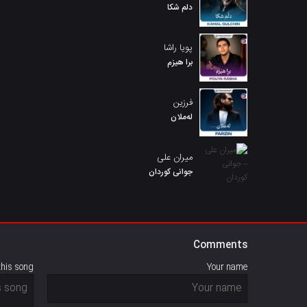
دلم شکا
پویا راشا
برا هیزم
فرزین
لەملان
میران علی
جوانی کوردان
Comments
this song
Your name