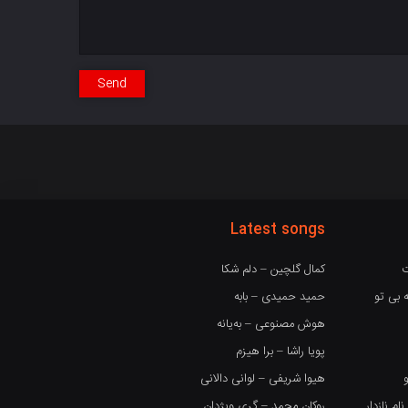
Send
Latest songs
ت
کمال گلچین – دلم شکا
 بی تو
حمید حمیدی – بابه
هوش مصنوعی – بەیانە
پویا راشا – برا هیزم
هیوا شریفی – لوانی دالانی
 نازدار
روکان محمد – گری ویژدان