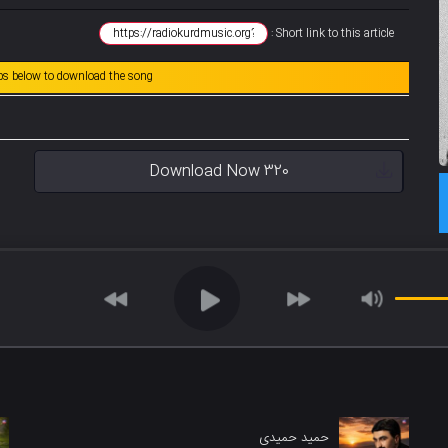
Short link to this article :
abs below to download the song
Download Now 320
حمید حمیدی