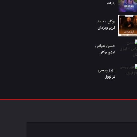
بەیانە
روکان محمد
گری ویژدان
حسن هیاس
کیژی بوکان
عزیز ویسی
قژ لوول