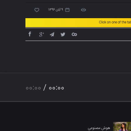
9 آبان 1396
Click on one of the t
00:00
/
00:00
هوش مصنوعی