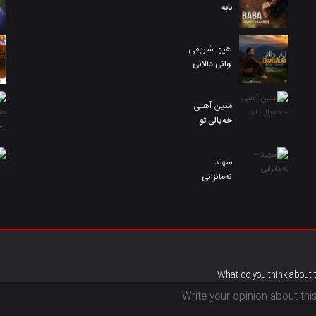
بابه
هیوا شریفی
لوانی دالانی
متین آهنی
خەیالی تو
سهند
نەمانزانی
What do you think about 