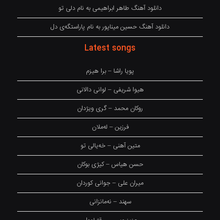
دانلود آهنگ طاهر ابراهیمی به نام دلی تو
دانلود آهنگ حسین میناپور به نام پاراستگەی دل
Latest songs
پویا راشا – برا هیزم
هیوا شریفی – لوانی دالانی
روکان محمد – گری ویژدان
فرزین – لەملان
متین آهنی – خەیالی تو
حسن هیاس – کیژی بوکان
میران علی – جوانی کوردان
سهند – نەمانزانی