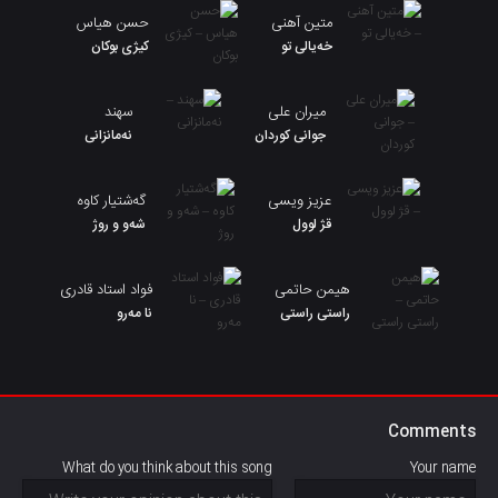
متین آهنی
حسن هیاس
خەیالی تو
کیژی بوکان
میران علی
سهند
جوانی کوردان
نەمانزانی
عزیز ویسی
گەشتیار کاوە
قژ لوول
شەو و روژ
هیمن حاتمی
فواد استاد قادری
راستی راستی
نا مەرو
Comments
What do you think about this song
Your name