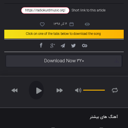
Short link to this article :
4 آذر 1398
Click on one of the tabs below to download the song
Download Now 320
آهنگ های بیشتر