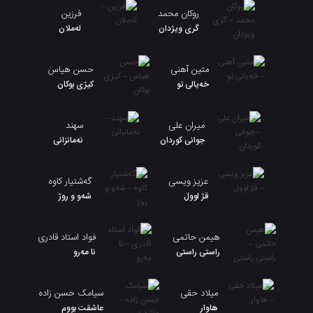
روکان محمد
فرزین
گری ویژدان
لەملان
متین آهنی
حسن هیاس
خەیالی تو
کیژی بوکان
میران علی
سهند
جوانی کوردان
نەمانزانی
عزیز ویسی
گەشتیار کاوە
قژ لوول
شەو و روژ
هیمن حاتمی
فواد استاد قادری
راستی راستی
نا مەرو
میلاد حقی
سیامک حسن زاده
هاوار
عاشقت بووم