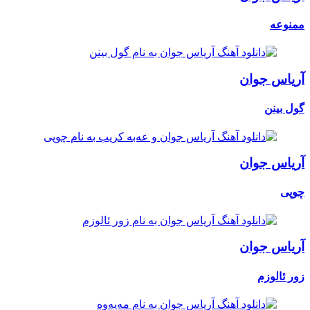
ممنوعه
آریاس جوان
گول بینن
آریاس جوان
چوپی
آریاس جوان
زور ئالوزم