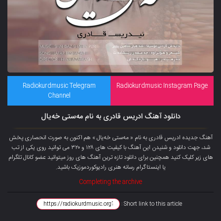
Radiokurdmusic Telegram
Radiokurdmusic Instagram Page
Channel
دانلود آهنگ ادریس قادری به نام مەستی خەیال
آهنگ جدیده ادریس قادری به نام « مەستی خەیال » هم اکنون به صورت انحصاری پخش
شد، جهت دانلود و شنیدن این آهنگ با کیفیت های ۱۲۸ و ۳۲۰ می توانید روی یکی از تب
های زیر کلیک کنید همچنین برای دانلود تازه ترین آهنگ های روز میتوانید
عضو کانال تلگرام
یا اینستاگرام رسانه هنری رادیوکوردموزیک باشید.
Completing the archive
Short link to this article :