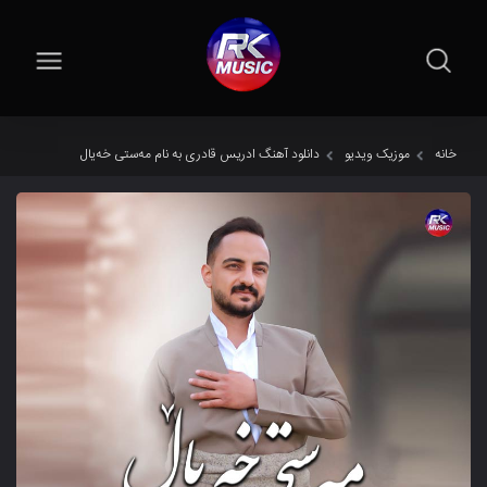
خانه
موزیک ویدیو
دانلود آهنگ ادریس قادری به نام مەستی خەیال