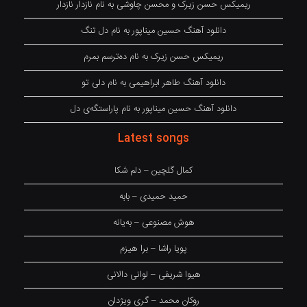
ریمیکس حسن زیرک و محسن چاوشی به نام نازدار نازدار
دانلود آهنگ حسین میناپور به نام دل تنگ
ریمیکس حسن زیرک به نام دەترسم بمرم
دانلود آهنگ طاهر ابراهیمی به نام دلی تو
دانلود آهنگ حسین میناپور به نام پاراستگەی دل
Latest songs
کمال گلچین – دلم شکا
حمید حمیدی – بابه
هوش مصنوعی – بەیانە
پویا راشا – برا هیزم
هیوا شریفی – لوانی دالانی
روکان محمد – گری ویژدان