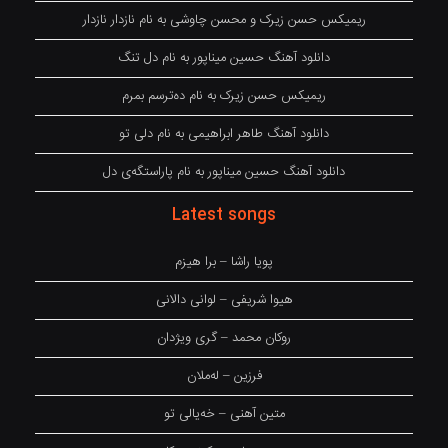
ریمیکس حسن زیرک و محسن چاوشی به نام نازدار نازدار
دانلود آهنگ حسین میناپور به نام دل تنگ
ریمیکس حسن زیرک به نام دەترسم بمرم
دانلود آهنگ طاهر ابراهیمی به نام دلی تو
دانلود آهنگ حسین میناپور به نام پاراستگەی دل
Latest songs
پویا راشا – برا هیزم
هیوا شریفی – لوانی دالانی
روکان محمد – گری ویژدان
فرزین – لەملان
متین آهنی – خەیالی تو