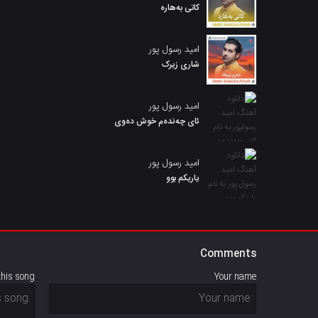
کاتی بەهارە
امید رسول پور
شاری زیرک
امید رسول پور
ئای چەندەم خوش دەوی
امید رسول پور
یاریکم بوو
Comments
this song
Your name