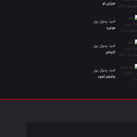
جیژنی تو
امید رسول پور
مونیره
امید رسول پور
کارمامز
امید رسول پور
عاشقم کەوە