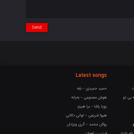
Send
Latest songs
ت
حمید حمیدی – بابه
 بی تو
هوش مصنوعی – بەیانە
پویا راشا – برا هیزم
هیوا شریفی – لوانی دالانی
روکان محمد – گری ویژدان
 نازدار
فرزین – لەملان