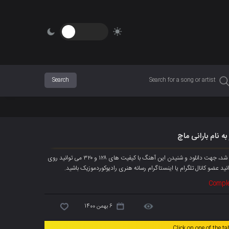
ه نام بارانی ماچ
آهنگ جدیده امید رسولپور ماچ به نام « بارانی ماچ » هم اکنون به صورت انحصاری پخش شد، جهت دانلود و شنیدن این آهنگ با کیفیت های ۱۲۸ و ۳۲۰ می توانید روی
انید
عضو کانال تلگرام
یا اینستاگرام رسانه هنری رادیوکوردموزیک باشید.
Comple
6 بهمن 1400
Click on one of the t